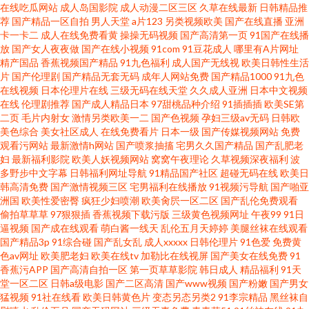
在线吃瓜网站
成人岛国影院
成人动漫二区三区
久草在线最新
日韩精品推
操操网站 日韩精品无码一 黑人操学生妹 91嫩草福利 日韩三级在线资源 九色
荐
国产精品一区自拍
男人天堂
a片123
另类视频欧美
国产在线直播
亚洲
卡一卡二
成人在线免费看黄
操操无码视频
国产高清第一页
91国产在线播
放
国产女人夜夜做
国产在线小视频
91com
91豆花成人
哪里有A片网址
国产伊人av www国产精品com 91变态软件 欧美久久频道 www狠狠插 影视先
精产国品
香蕉视频国产精品
91九色福利
成人国产无线视
欧美日韩性生活
片
国产伦理剧
国产精品无套无码
成年人网站免费
国产精品1000
91九色
锋色色AV 玖玖草网 91在线观看免费高清 一级肏屄视频区 久久神马私人 91偷
在线视频
日本伦理片在线
三级无码在线天堂
久久成人亚洲
日本中文视频
在线
伦理剧推荐
国产成人精品日本
97甜桃品种介绍
91插插插
欧美SE第
二页
毛片内射女
激情另类欧美一二
国产色视频
孕妇三级av无码
日韩欧
拍导航 婷婷丁香国产精品 狼人草伊人 国产乱子一二三区 91九色视频国产 日
美色综合
美女社区成人
在线免费看片
日本一级
国产传媒视频网站
免费
观看污网站
最新激情h网站
国产喷浆抽搐
宅男久久国产精品
国产乱肥老
韩精品一成 大香蕉资源站 91手机在线视频 亚洲精品国产免费 欧美成人网视
妇
最新福利影院
欧美人妖视频网站
窝窝午夜理论
久草视频深夜福利
波
多野步中文字幕
日韩福利网址导航
91精品国产社区
超碰无码在线
欧美日
韩高清免费
国产激情视频三区
宅男福利在线播放
91视频污导航
国产啪亚
频在线 成人A∨88 91才热 欧美日韩国产骚熟 草莓视频黄 91P0狼人社 欧美性
洲国
欧美性爱密臀
疯狂少妇喷潮
欧美肏屄一区二区
国产乱伦免费观看
偷拍草草草
97狠狠插
香蕉视频下载污版
三级黄色视频网址
午夜99
91日
爱网1 精品欧美色综合
逼视频
国产成在线观看
萌白酱一线天
乱伦五月天婷婷
美腿丝袜在线观看
国产精品3p
91综合碰
国产乱女乱
成人xxxxx
日韩伦理片
91色爱
免费黄
色av网址
欧美肥老妇
欧美在线tv
加勒比在线视屏
国产美女在线免费
91
香蕉污APP
国产高清自拍一区
第一页草草影院
韩日成人
精品福利
91天
堂一区二区
日韩a级电影
国产二区高清
国产www视频
国产粉嫩
国产男女
猛视频
91社在线看
欧美日韩黄色片
变态另态另类2
91李宗精品
黑丝袜自