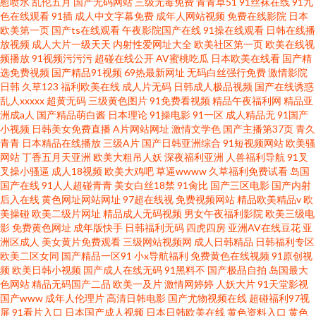
慰喷水
乱伦五月
国产无码网站
三级无毒免费
青青草51
91丝袜在线
91九
色在线观看
91插
成人中文字幕免费
成年人网站视频
免费在线影院
日本
欧美第一页
国产ts在线观看
午夜影院国产在线
91操在线观看
日韩在线播
放视频
成人大片一级天天
内射性爱网址大全
欧美社区第一页
欧美在线视
频播放
91视频污污污
超碰在线公开
AV蜜桃吃瓜
日本欧美在线看
国产精
选免费视频
国产精品91视频
69热最新网址
无码白丝强行免费
激情影院
日韩
久草123
福利欧美在线
成人片无码
日韩成人极品视频
国产在线诱惑
乱人xxxxx
超黄无码
三级黄色图片
91免费看视频
精品午夜福利网
精品亚
洲成a人
国产精品萌白酱
日本理论
91操电影
91一区
成人精品无
91国产
小视频
日韩美女免费直播
A片网站网址
激情文学色
国产主播第37页
青久
青青
日本精品在线播放
三级A片
国产日韩亚洲综合
91短视频网站
欧美骚
网站
丁香五月天亚洲
欧美大粗吊人妖
深夜福利亚洲
人兽福利导航
91叉
叉操小骚逼
成人18视频
欧美大鸡吧
草逼wwww
久草福利免费试看
岛国
国产在线
91人人超碰青青
美女白丝18禁
91肏比
国产三区电影
国产内射
后入在线
黄色网址网站网址
97超在线视
免费视频网站
精品欧美精品v
欧
美操碰
欧美二级片网址
精品成人无码视频
男女午夜福利影院
欧美三级电
影
免费黄色网址
成年版快手
日韩福利无码
四虎四房
亚洲AV在线豆花
亚
洲区成人
美女黄片免费观看
三级网站视频网
成人日韩精品
日韩福利专区
欧美二区女同
国产精品一区91
小x导航福利
免费黄色在线视频
91原创视
频
欧美日韩小视频
国产成人在线无码
91黑料不
国产极品自拍
岛国最大
色网站
精品无码国产二品
欧美一及片
激情网婷婷
人妖大片
91天堂影视
国产www
成年人伦理片
高清日韩电影
国产尤物视频在线
超碰福利97视
屏
91看片入口
日本国产成人视频
日本日韩欧美在线
黄色资料入口
黄色