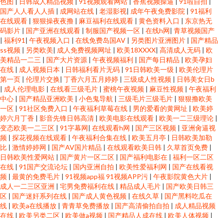
色图
|
日韩成人精品视频
|
91视频观看网站
|
香蕉视频操逼
|
91啦自拍
|
国产人人看人人插
|
成网站在线
|
老湿影视
|
成年午夜免费影院
|
91福利
在线观看
|
狠狠操夜夜撸
|
麻豆福利在线观看
|
黄色资料入口
|
东京热无
码影片
|
国产亚洲在线观看
|
制服国产视频一区
|
在线h网
|
青草视频国产
|
福利91
|
午夜视频入口
|
在线免费岛国AV
|
另类图片亚洲图片
|
国产精品
ss视频
|
另类欧美
|
成人免费视频网址
|
欧美18XXXX
|
高清成人无码
|
欧
美精品一二三
|
国产大片资源
|
午夜视频福利
|
国产每日精品
|
欧美孕妇
在线
|
成人视频日本
|
日韩福利看片无码
|
91日韩欧美一级
|
欧美伦理片
第一页
|
伦理片交换
|
丁香六月五月婷婷
|
三级成人性视频
|
日韩美女日b
|
成人伦理电影
|
在线看三级毛片
|
蜜桃午夜视频
|
麻豆性视频
|
午夜福利
中心
|
国产精品亚洲欧美
|
小色鬼导航
|
三级毛片三级毛片
|
狠狠撸欧美
一区
|
91社区免费入口
|
午夜福利草莓在线
|
男的爱看的黄网址
|
欧美婷
婷六月丁香
|
影音先锋日韩高清
|
欧美电影在线观看
|
欧美一二三级理论
|
变态欧美一二三区
|
91字幕网
|
在线观看h网
|
国产三区视频
|
亚洲肏逼视
频
|
探花视频在线观看
|
午夜福利合集在线
|
欧美五月亭
|
日韩欧美加勒
比
|
激情婷婷网
|
国产AV国片精品
|
在线观看欧美日韩
|
久草首页免费
|
日韩欧美性爱网站
|
国产黄片一区二区
|
国产福利电影在
|
福利一区二区
在线
|
91国产交流论坛
|
国内亚洲自拍
|
欧美性爱福利网
|
国产在线看视
频
|
最黄的免费毛片
|
91视频app福 91视频APP污
|
午夜影院黄色大片
|
成人一二三区亚洲
|
宅男免费福利在线
|
精品成人毛片
|
国产欧美日韩三
区
|
国产迷奸系列在线
|
国产成人黄色视频
|
在线久草
|
国产黑料吃瓜在
线
|
欧美a在线播放
|
青青草免费播放
|
国产高清偷拍自拍
|
成人精品视频
在线
|
欧美另类二区
|
欧美做a视频
|
国产精品人成在线
|
欧美人体视频
|