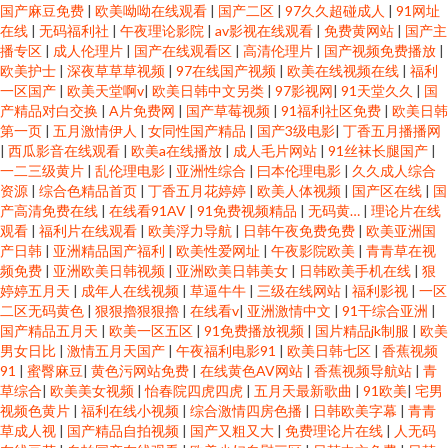
国产麻豆免费
|
欧美呦呦在线观看
|
国产二区
|
97久久超碰成人
|
91网址
在线
|
无码福利社
|
午夜理论影院
|
av影视在线观看
|
免费黄网站
|
国产主
播专区
|
成人伦理片
|
国产在线观看区
|
高清伦理片
|
国产视频免费播放
|
欧美护士
|
深夜草草草视频
|
97在线国产视频
|
欧美在线视频在线
|
福利
一区国产
|
欧美天堂啊v
|
欧美日韩中文另类
|
97影视网
|
91天堂久久
|
国
产精品对白交换
|
A片免费网
|
国产草莓视频
|
91福利社区免费
|
欧美日韩
第一页
|
五月激情伊人
|
女同性国产精品
|
国产3级电影
|
丁香五月播播网
|
西瓜影音在线观看
|
欧美a在线播放
|
成人毛片网站
|
91丝袜长腿国产
|
一二三级黄片
|
乱伦理电影
|
亚洲性综合
|
曰本伦理电影
|
久久成人综合
资源
|
综合色精品首页
|
丁香五月花婷婷
|
欧美人体视频
|
国产区在线
|
国
产高清免费在线
|
在线看91AV
|
91免费视频精品
|
无码黄…
|
理论片在线
观看
|
福利片在线观看
|
欧美浮力导航
|
日韩午夜免费免费
|
欧美亚洲国
产日韩
|
亚洲精品国产福利
|
欧美性爱网址
|
午夜影院欧美
|
青青草在视
频免费
|
亚洲欧美日韩视频
|
亚洲欧美日韩美女
|
日韩欧美手机在线
|
狠
婷婷五月天
|
成年人在线视频
|
草逼牛牛
|
三级在线网站
|
福利影视
|
一区
二区无码黄色
|
狠狠擼狠狠擼
|
在线看v
|
亚洲激情中文
|
91干综合亚洲
|
国产精品五月天
|
欧美一区五区
|
91免费播放视频
|
国片精品jk制服
|
欧美
男女日比
|
激情五月天国产
|
午夜福利电影91
|
欧美日韩七区
|
香蕉视频
91
|
蜜臀麻豆
|
黄色污网站免费
|
在线黄色AV网站
|
香蕉视频导航站
|
青
草综合
|
欧美美女视频
|
怡春院四虎四虎
|
五月天最新歌曲
|
91欧美
|
宅男
视频色黄片
|
福利在线小视频
|
综合激情四房色播
|
日韩欧美字幕
|
青青
草成人视
|
国产精品自拍视频
|
国产又粗又大
|
免费理论片在线
|
人无码