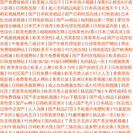
国产免费体验区
|
欧美狼人综合干
|
日本在线小视频
|
深夜91
|
精东A片成
人影视
|
日韩精选第一页
|
成人无码精品电影
|
日本高清在线不卡
|
久久
精彩视频黑料
|
国产日本欧美精品
|
国产日韩吃瓜在线
|
97热热插
|
日本
乱伦姐弟视频
|
日韩电影精品
|
国产aⅴ精品
|
福利精品第一导航
|
爱豆传
媒倩女幽魂
|
日本艺术片推荐
|
欧美伦理在线观看
|
日韩操逼内射
|
成人
色综合
|
欧美色图色
|
啪啪啪啪官网
|
在线黄色AV看
|
日本三级高清
|
国
产视频视频观看
|
欧美另类性
|
成人另类影院
|
青青草在xq
|
国产豆花原创
在线
|
午夜黄色三级日本
|
国产午夜伦理电影
|
白丝喷浆国产网站
|
男女
免费啪啪网站
|
日韩欧美不卡在线
|
91九色在线
|
日韩电影院
|
国产欧洲精
品视频
|
欧美骚网站
|
黄片免费看视频
|
国产系列在线精品
|
欧美精品1
|
日韩激情网站
|
91操!操!操! 91操13啊啊啊
|
无码精品一区
|
91视频青青
草
|
青草青在线
|
欧美人人爽
|
欧美人与性
|
国产婷婷五月天
|
日本韩国视
频
|
91社区国产
|
日韩免费小视频
|
欧美另类人妖
|
97人人叉
|
青青草在
线影视
|
免费黄色成人网站
|
青青日逼
|
亚洲日本欧美视频
|
欧美高清强
视频
|
日韩欧美最新网址
|
成人自拍视频在线
|
成人伦理在线视频
|
四虎
社区
|
青青草在线网站
|
欧美另类人妖射精
|
精品国产偷
|
午夜性福利
|
伦
理免费视频
|
国产美女炮机视频
|
91av下载安装
|
国产成人精品
|
超碰欧
美性爱
|
国产av网
|
日韩欧美亚洲片
|
成人国产毛片
|
日本精品一区在线
|
日韩中文国产
|
人人词典
|
国产精品27页
|
手机看片免费时看
|
91最新国
产专区
|
极品色五月
|
日韩资源导航
|
91嫩草嫩草
|
精品第一页
|
欧美一
区在线视频
|
91色网址
|
国内精品
|
丁香五月五婷
|
国产美女炮机视频
|
少妇午夜福利
|
日韩欧美大陆
|
国产三级在线
|
波多野洁衣全集
|
美国伦
理大片
|
激情福利网
|
孕妇AV无码
|
欧美不卡一区0
|
欧美爽妇
|
日韩性爱