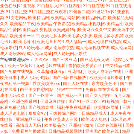
亚色在线|91亚视频
91白丝后入|91白丝内射|91白丝在线|91白丝在线播
放|91白丝足交|91白丝足交在线观看|91鲍鱼白虎|91逼站TV|91变态视
频|91变态网站
欧美精品网|欧美精品网站|欧美精品网站在|欧美精品无码
久久|欧美精品午夜|欧美精品午夜影院|欧美精品小视频|欧美精品性|欧美
精品性爱|欧美精品性爱视频
欧美妈妈15p|欧美麻豆久久中文|欧美码中文
精品|欧美漫画一区二|欧美毛多水|欧美毛多水多肥|欧美毛多水多黑|欧美
毛卡片|欧美毛茸茸|欧美毛茸茸的B
成人乱码一|成人伦理在线视频|成人
论坛导航|成人论坛地址|成人论坛东京热|成人论坛视频在线|成人论坛网|
成人论坛网站|成人论坛网址|成人论坛网址导航
主站蜘蛛池模板：
久久AV
|
国产三级豆花
|
国豆花无夜无码
|
宅男宅女午
夜
|
欧美三级黄片
|
无码毛片在线看
|
偷拍欧美爱爱西区
|
中文精品日本
|
国产免费在线视频
|
久草超碰麻豆p
|
豆花福利
|
欧美人成综合在线
|
亚洲
欧美日本
|
成人无码小电影
|
国产日韩在线播放
|
欧欧美日逼片播放
|
午
夜福利第一视频
|
性欧美喷潮xxx
|
国产人妖在线
|
东方欧美色图
|
国产福
利在线看
|
白丝美女自慰网站
|
狠狠艹艹艹艹
|
免费日本在线观看
|
国产
成年无码久久
|
国产一区亚洲
|
国产探花一区
|
国产女人自拍
|
五月天精
品网
|
亚洲色图系列
|
干逼麻豆传媒
|
国产91一区二区
|
91短视频下载污
|
麻豆免费色情
|
国产视频直播
|
福利午夜在线观看
|
欧美亚韩网址
|
三级
成人理论电影
|
狠狠肏97
|
三级片综合网址
|
日韩精品成人
|
成人午夜在
线电影
|
亚洲精品三级
|
午夜欧美成人三级
|
欧美50人乱伦
|
日韩理论片
在线看
|
高清成人无码
|
欧美极品色
|
亚洲都市激情
|
日本在线影视
|
国外
人妖
|
免费看片的播放器
|
日韩精品视频网站
|
亚洲国产欧美在线
|
精品