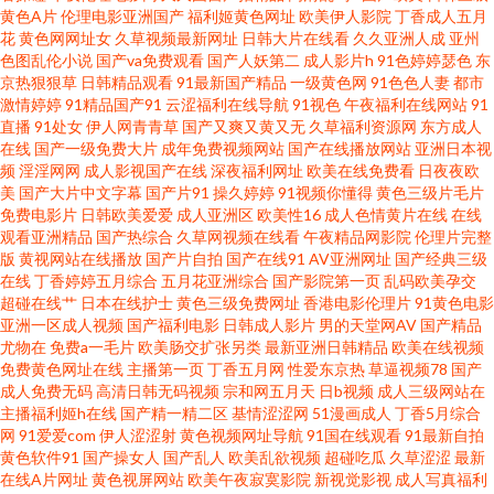
黄色A片
伦理电影亚洲国产
福利姬黄色网址
欧美伊人影院
丁香成人五月
线 91精品国产白浆 欧美久草在线视频观看 99主播福利视频 日韩综合在线精
花
黄色网网址女
久草视频最新网址
日韩大片在线看
久久亚洲人成
亚州
色图乱伦小说
国产va免费观看
国产人妖第二
成人影片h
91色婷婷瑟色
东
品 肏丰满岳母娘的屄屄屄 探花对白 东方影库av在线 亚洲国产另类日韩 海角
京热狠狠草
日韩精品观看
91最新国产精品
一级黄色网
91色色人妻
都市
激情婷婷
91精品国产91
云涩福利在线导航
91视色
午夜福利在线网站
91
直播
91处女
伊人网青青草
国产又爽又黄又无
久草福利资源网
东方成人
伊人 91国产亚洲视频 久久中文骚 久久AV 91在线超碰 日韩aⅤ一一 www色色
在线
国产一级免费大片
成年免费视频网站
国产在线播放网站
亚洲日本视
频
淫淫网网
成人影视国产在线
深夜福利网址
欧美在线免费看
日夜夜欧
深夜电影院福利深a 超碰福利社 五月天四房播播影院 后入丰满洋妞 91国产网
美
国产大片中文字幕
国产片91
操久婷婷
91视频你懂得
黄色三级片毛片
免费电影片
日韩欧美爱爱
成人亚洲区
欧美性16
成人色情黄片在线
在线
观看亚洲精品
国产热综合
久草网视频在线看
午夜精品网影院
伦理片完整
站 另类人妖SSS 91骚碰在线观看 欧美日韩115p 91桃色在线 日韩三级有码
版
黄视网站在线播放
国产片自拍
国产在线91
AV亚洲网址
国产经典三级
在线
丁香婷婷五月综合
五月花亚洲综合
国产影院第一页
乱码欧美孕交
avapp91看片 四虎AV在线 国产TS伪娘 91vv免费视频 九色操逼片 91福利网 久
超碰在线艹
日本在线护士
黄色三级免费网址
香港电影伦理片
91黄色电影
亚洲一区成人视频
国产福利电影
日韩成人影片
男的天堂网AV
国产精品
尤物在
免费a一毛片
欧美肠交扩张另类
最新亚洲日韩精品
欧美在线视频
久婷婷婷婷婷婷婷婷 91秘在线看 人妻精品福利 91在线小视频网址 日韩欧美
免费黄色网址在线
主播第一页
丁香五月网
性爱东京热
草逼视频78
国产
成人免费无码
高清日韩无码视频
宗和网五月天
日b视频
成人三级网站在
导航福利精品 一区二区不卡 黄色三级网站片 91福利板 久久福利视频网 91猫
主播福利姬h在线
国产精一精二区
基情涩涩网
51漫画成人
丁香5月综合
网
91爱爱com
伊人涩涩射
黄色视频网址导航
91国在线观看
91最新自拍
黄色软件91
国产操女人
国产乱人
欧美乱欲视频
超碰吃瓜
久草涩涩
最新
先生 女忧在线观看 91视频网站在线 人妻先锋影音AV 成人超碰艹 91传播媒
在线A片网址
黄色视屏网站
欧美午夜寂寞影院
新视觉影视
成人写真福利