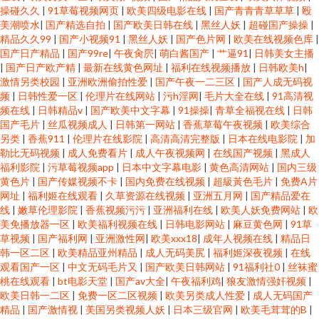
操碰久久
|
91草莓视频网页
|
欧美四级电影在线
|
国产青青青草草草
|
殴
美潮喷水
|
国产精选自拍
|
国产欧美日韩在线
|
黑丝人妖
|
超碰国产操操
|
精品久久99
|
国产小视频91
|
黑丝人妖
|
国产色片网
|
欧美在线视频色库
|
国产日产精品
|
国产99re
|
午夜肏屄
|
萌白酱国产
|
艹逼91
|
日韩美女主播
|
国产日产欧产精
|
最新在线黄色网址
|
福利在线视频播放
|
日韩欧美h
|
激情另类校园
|
亚洲欧洲偷拍性爱
|
国产午夜一二三区
|
国产人成无码视
频
|
日韩性爱一区
|
伦理片在线网站
|
污h淫网
|
毛片大全在线
|
91高清视
频在线
|
日韩精品v
|
国产欧美中文字幕
|
91操操
|
青草全福视在线
|
日韩
国产毛片
|
丝瓜视频成人
|
日韩第一网站
|
香蕉草莓午夜视频
|
欧美综合
另类
|
香蕉911
|
伦理片在线影院
|
高清高清完整版
|
日本在线电影院
|
加
勒比无码视频
|
成人免费看片
|
成人午夜视频网
|
在线国产视频
|
黑成人
福利影院
|
污草莓视频app
|
日本中文字幕电影
|
黄色高清网站
|
国内三级
黄色片
|
国产传媒视频不卡
|
国内免费在线视频
|
超級黃色毛片
|
免费A片
网址
|
福利姬在线观看
|
久草资源在线视频
|
亚洲五月网
|
国产精品爱在
线
|
嫩草伦理影院
|
香蕉视频污污
|
亚洲福利在线
|
欧美人妖免费网站
|
欧
美免播放器一区
|
欧美福利视频在线
|
日韩电影网站
|
麻豆黄色网
|
91草
草视频
|
国产福利网
|
亚洲激性网
|
欧美xxx18
|
成年人视频在线
|
精品日
韩一区二区
|
欧美精品亚州精品
|
成人无码美尻
|
福利姬深夜视频
|
在线
观看国产一区
|
中文无码毛片又
|
国产欧美日韩网站
|
91福利社0
|
丝袜蜜
桃在线观看
|
bt电影天堂
|
国产av大全
|
午夜福利鸡
|
狼友激情强奸视频
|
欧美日韩一二区
|
免费一区二区视频
|
欧美另类成人性爱
|
成人无码国产
精品
|
国产激情视
|
美国另类视频人妖
|
日本三级官网
|
欧美毛茸茸的B
|