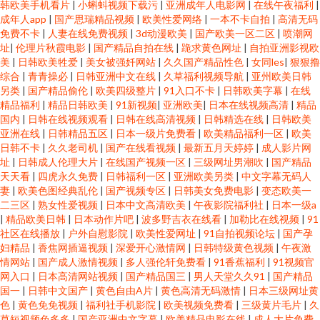
韩欧美手机看片
|
小蝌蚪视频下载污
|
亚洲成年人电影网
|
在线午夜福利
|
成年人app
|
国产思瑞精品视频
|
欧美性爱网络
|
一本不卡自拍
|
高清无码
免费不卡
|
人妻在线免费视频
|
3d动漫欧美
|
国产欧美一区二区
|
喷潮网
址
|
伦理片秋霞电影
|
国产精品自拍在线
|
跪求黄色网址
|
自拍亚洲影视欧
美
|
日韩欧美牲爱
|
美女被强奷网站
|
久久国产精品性色
|
女同les
|
狠狠撸
综合
|
青青操必
|
日韩亚洲中文在线
|
久草福利视频导航
|
亚州欧美日韩
另类
|
国产精品偷伦
|
欧美四级整片
|
91入口不卡
|
日韩欧美字幕
|
在线
精品福利
|
精品日韩欧美
|
91新视频
|
亚洲欧美
|
日本在线视频高清
|
精品
国内
|
日韩在线视频观看
|
日韩在线高清视频
|
日韩精选在线
|
日韩欧美
亚洲在线
|
日韩精品五区
|
日本一级片免费看
|
欧美精品福利一区
|
欧美
日韩不卡
|
久久老司机
|
国产在线看视频
|
最新五月天婷婷
|
成人影片网
址
|
日韩成人伦理大片
|
在线国产视频一区
|
三级网址男潮吹
|
国产精品
天天看
|
四虎永久免费
|
日韩福利一区
|
亚洲欧美另类
|
中文字幕无码人
妻
|
欧美色图经典乱伦
|
国产视频专区
|
日韩美女免费电影
|
变态欧美一
二三区
|
熟女性爱视频
|
日本中文高清欧美
|
午夜影院福利社
|
日本一级a
|
精品欧美日韩
|
日本动作片吧
|
波多野吉衣在线看
|
加勒比在线视频
|
91
社区在线播放
|
户外自慰影院
|
欧美性爱网址
|
91自拍视频论坛
|
国产孕
妇精品
|
香焦网插逼视频
|
深爱开心激情网
|
日韩特级黄色视频
|
午夜激
情网站
|
国产成人激情视频
|
多人强伦轩免费看
|
91香蕉福利
|
91视频官
网入口
|
日本高清网站视频
|
国产精品国三
|
男人天堂久久91
|
国产精品
国一
|
日韩中文国产
|
黄色自由A片
|
黄色高清无码激情
|
日本三级网址黄
色
|
黄色免免视频
|
福利社手机影院
|
欧美视频免费看
|
三级黄片毛片
|
久
草短视频色多多
|
国产亚洲中文字幕
|
欧美精品电影在线
|
成人大片免费