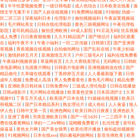
看
|
牛牛性爱视频免费
|
一级日韩电影
|
成人色综合
|
日本欧美在线看
|
激
情文学无毒不卡
|
国产人妖在线视频
|
91免费网站视频
|
91啪啪
|
伪娘一
区二区三区
|
深夜福利日本
|
伦理影片
|
偷拍视频福利
|
午夜寂寞视频福
利
|
毛片网站美女
|
日韩在线伦理电影
|
黄色三级视频网址
|
午夜伦理电
影院
|
老司机精品品
|
偷拍亚洲欧洲
|
69成人影院
|
91豆花无码
|
丝瓜视频
成人免费
|
日日夜夜狠狠撸
|
久久91精品国产
|
国产情侣片
|
福利区观看
在
|
福利午夜不卡
|
午夜小福利
|
一区二区传媒
|
日韩第1页
|
国产亚洲香
蕉视频
|
香蕉视频在线视频
|
自拍偷拍网址
|
国产乱轮在线
|
午夜少妇福
利
|
激情婷婷五月天
|
亚洲激情五月天
|
户外三级毛A片
|
福利在线免费看
|
午夜福利视频资源
|
草逼网首页
|
久久大香线蕉理论
|
无码网址
|
日韩欧
美电影网站
|
岛国黄片网站
|
日韩新片电影网
|
亚洲视频精选在线
|
国产
精品偷伦
|
久草碰在线观看
|
丁香婷婷五月底
|
人人看最新版下载
|
日韩
成年人视频
|
免费成人高清
|
男人免费看黄色
|
黄色毛片网站
|
精品免费
看
|
亚洲欧美日韩丝袜
|
日韩免费AV
|
三级成人理伦电影
|
日韩在线播放
|
日韩a级影片
|
毛片网站在线播放
|
欧美黄色交换
|
日本高清护士
|
久草
视频91
|
丁香五月天成人
|
欧美国产日本在线
|
91操碰在线视频
|
欧美日
韩视频二区
|
国产日本精品系列
|
熟女理论片
|
成人色站
|
人人肏逼
|
狼人
伊人色
|
日韩中文第一页
|
欧洲色网站
|
欧美日韩日日夜夜
|
亚洲色欲天
天
|
亚洲丁香网
|
另类亚洲欧美日韩
|
国产一区1635
|
一二三四不卡
|
免
费在线看黄网站
|
孕妇一二AV网站
|
花蝴蝶免费看片
|
乱伦性爱
|
老司机
操逼逼
|
黄色女片网
|
国产美女骑男
|
欧美伦理片播放
|
偷拍盗拍视频密
桃
|
91视频网站
|
日本在线xxx
|
萌白酱福利姬网站
|
影音先锋欧美
|
欧美