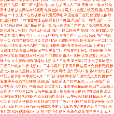
免费艹
岛国一区二区
岛国动作片在
波多野吉衣三级
亚洲AV一卡
在线免
18 亚洲日韩成人在线 精品精品产品精品 91视频链接 69福利姬在线观看 老司
费小视频
搞黄网站在线观看
免费色情A片网扯
91资源在线视频
蜜桃视频
网站
91中文
国产在线视频
福利爱爱网址
岛国搬运工首页
伦理朋友的妈
机福利欧美 波多野氏3区 91精品在线观看网页入口 日韩精品潮噴一区 成人激
妈
丝袜女同
日韩性爱网址
在线观看日本黄
亚洲国产第一网站
国产99不
卡
66精品视频
国产精品探花一区
成人免费国产大片
国产在线网址观看
欧美激情日韩
国产精品无码亚洲
国产一区二区黄片
喷潮一区
福利姬足交
情综合网 69天堂黄色影视A片 狼友基地97 91香蕉传媒 天堂网91 久草国产av
在线看
成人午夜网址
五月花无码视频
青青草国产
欧美日韩乱
国产屁屁
第一页
91国产视频网
性爱草逼91AV
免费欧美视频
欧美岛国一区二区
少
91新视频 香蕉视讯在线免费 国产精品污 91官网视频在线播放 欧美性爱先锋
妇喷水18禁
51漫画APP
丁香五月花激情网
欧美爱爱tv视频
免费五月丁
香视频
97香蕉超级碰碰
国产免费看二区
三级黄色片网站
综合网黄
在线
播放观看
欧美电影在线
伦理片在哪里看
蜜桃午夜网
久草资源在
日本三
影音 东方影库四虎8848 91传媒视频在线看 男人色色天堂 婷婷在线亚洲国产
级大全
久久福利
福利所导航视频
成人片免费
国产第9页
中文字幕bt原声
三级日韩欧美
午夜视频123
日本推理片
丁香五月网站
国产免费看视频
极
视频 五月婷最新网址 久久国产精品人妻 97在线偷拍 在线中文字幕视频 久久
品成人色
成人黑料自拍
国产日韩欧美网站
国产无码av
老湿A片影院
国产
精品自拍偷拍
牛牛影院A片
日韩无码视频网站
都市激情变态另类
男女91
视频
字幕在线精品播放
免费国产在线看
国产婷婷五月天
无码传媒导航
精品店视频网站 东京热男人的天堂09 国产32页 92视频免费福利视频 91大神
日本电影伦理
国产午夜高清
美女黄色18
亚洲午夜精品视频
日本三级成人
观看
国产精品第12页
日韩午夜场
成人视频高清免费
伦理在线影视
成人
唐伯虎520 欧美日韩七区 肏屄91社区 91超碰人人澡人人妻 欧美成人久久之
三级视频在线
91理论片
欧美日韩性爱福利
av午夜探花福利
精品毛片
久
久叉叉
另类人妖视频
欧美熟妇穴视频
丁香五月V国产
日韩黄色网址
豆花
福利视频
轮理片自拍偷拍
日韩欧美美女视频
欧美A级黄色影院
丁香影视
传媒视频在线观看 91在线视频资源 91成社区 欧美福利网站 大香蕉菊花网 91
五月花
福利视频电影久久
污污污污免费
91金典免费
欧美三级日本
成人