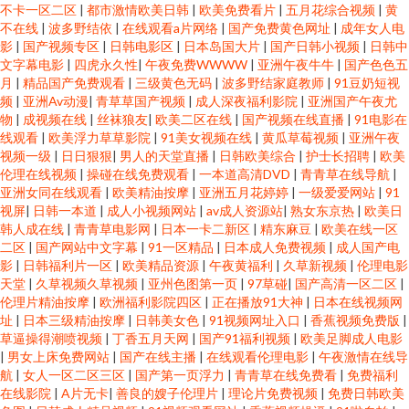
不卡一区二区
|
都市激情欧美日韩
|
欧美免费看片
|
五月花综合视频
|
黄
不在线
|
波多野结依
|
在线观看a片网络
|
国产免费黄色网址
|
成年女人电
影
|
国产视频专区
|
日韩电影区
|
日本岛国大片
|
国产日韩小视频
|
日韩中
文字幕电影
|
四虎永久性
|
午夜免费WWWW
|
亚洲午夜牛牛
|
国产色色五
月
|
精品国产免费观看
|
三级黄色无码
|
波多野结家庭教师
|
91豆奶短视
频
|
亚洲Av动漫
|
青草草国产视频
|
成人深夜福利影院
|
亚洲国产午夜尤
物
|
成视频在线
|
丝袜狼友
|
欧美二区在线
|
国产视频在线直播
|
91电影在
线观看
|
欧美浮力草草影院
|
91美女视频在线
|
黄瓜草莓视频
|
亚洲午夜
视频一级
|
日日狠狠
|
男人的天堂直播
|
日韩欧美综合
|
护士长招聘
|
欧美
伦理在线视频
|
操碰在线免费观看
|
一本道高清DVD
|
青青草在线导航
|
亚洲女同在线观看
|
欧美精油按摩
|
亚洲五月花婷婷
|
一级爱爱网站
|
91
视屏
|
日韩一本道
|
成人小视频网站
|
av成人资源站
|
熟女东京热
|
欧美日
韩人成在线
|
青青草电影网
|
日本一卡二新区
|
精东麻豆
|
欧美在线一区
二区
|
国产网站中文字幕
|
91一区精品
|
日本成人免费视频
|
成人国产电
影
|
日韩福利片一区
|
欧美精品资源
|
午夜黄福利
|
久草新视频
|
伦理电影
天堂
|
久草视频久草视频
|
亚州色图第一页
|
97草碰
|
国产高清一区二区
|
伦理片精油按摩
|
欧洲福利影院四区
|
正在播放91大神
|
日本在线视频网
址
|
日本三级精油按摩
|
日韩美女色
|
91视频网址入口
|
香蕉视频免费版
|
草逼操得潮喷视频
|
丁香五月天网
|
国产91福利视频
|
欧美足脚成人电影
|
男女上床免费网站
|
国产在线主播
|
在线观看伦理电影
|
午夜激情在线导
航
|
女人一区二区三区
|
国产第一页浮力
|
青青草在线免费看
|
免费福利
在线影院
|
A片无卡
|
善良的嫂子伦理片
|
理论片免费视频
|
免费日韩欧美