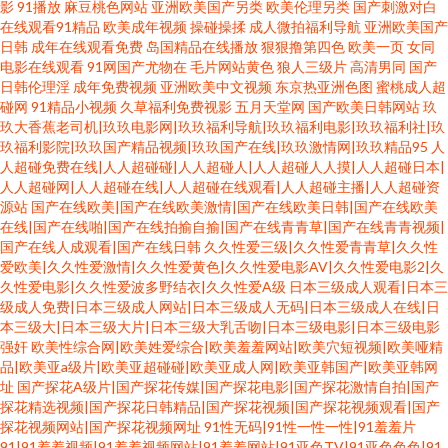
影
91播放
麻豆桃色网站
亚洲欧美国产另类
欧美伦理另类
国产刺激对白
在线观看91精品
欧美成年视频
操碰操揉
成人微拍福利导航
亚洲欧美国产
日韩
成年在线观看免费
岛国精品在线播放
狠狠撸第四色
欧美一页
女同
电影在线观看
91网国产尤物在
毛片网站黄色
狼人三级片
高清男同
国产
日韩伦理淫
成年免费视频
亚洲欧美中文视频
东京热亚洲色图
蜜桃成人超
碰网
91精品小视频
久草福利免费视影
五月天堂网
国产欧美日韩网站
玖
玖大香蕉老司机|玖玖电影网|玖玖福利导航|玖玖福利电影|玖玖福利社|玖
玖福利影院|玖玖国产精品视频|玖玖国产在线|玖玖激情网|玖玖精品95
人
人超碰免费在线|人人超碰碰|人人超碰人|人人超碰人人摸|人人超碰日本|
人人超碰网|人人超碰在线|人人超碰在线观看|人人超碰主播|人人超碰资
源站
国产在线欧美|国产在线欧美激情|国产在线欧美日韩|国产在线欧美
在线|国产在线啪|国产在线拍揄自揄|国产在线青青草|国产在线青青视频|
国产在线人成观看|国产在线日韩
久久性爱三级|久久性爱青青草|久久性
爱欧美|久久性爱激情|久久性爱黄色|久久性爱电影AV|久久性爱电影2|久
久性爱电影|久久性爱波多野结衣|久久性爱A级
日本三级成人观看|日本三
级成人免费|日本三级成人网站|日本三级成人无码|日本三级成人在线|日
本三级大|日本三级大片|日本三级大乳舌吻|日本三级电影|日本三级电影
强奸
欧美性综合网|欧美姓爱综合|欧美羞羞网站|欧美穴短视频|欧美哑精
品|欧美亚a级片|欧美亚超碰碰|欧美亚成人网|欧美亚韩国产|欧美亚韩网
址
国产探花A级片|国产探花传媒|国产探花电影|国产探花激情自拍|国产
探花精选视频|国产探花日韩精品|国产探花视频|国产探花视频观看|国产
探花视频网站|国产探花视频网址
91性无码|91性一性一性|91羞羞片
91|91羞羞视频|91羞羞视频网站|91羞羞网站|91亚色TV|91亚色色色|91