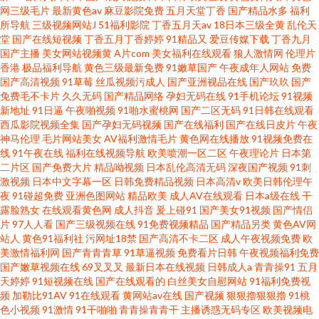
网三级毛片
最新黄色av
麻豆影院免费
五月天堂丁香
国产精品水多
福利
所导航
三级视频网站J
51福利影院
丁香五月天av
18日本三级全黄
乱伦天
堂
国产在线短视频
丁香五月丁香婷婷
91精品又
爱豆传媒下载
丁香九月
国产主播
美女网站视频黄
A片com
美女福利在线观看
狼人激情网
伦理片
香港
极品福利导航
黄色三级最新免费
91嫩草国产
午夜成年人网站
免费
国产高清视频
91草莓
丝瓜视频污成人
国产亚洲视品在线
国产玖玖
国产
免费毛不卡片
久久无码
国产精品网络
孕妇无码在线
91手机论坛
91视频
新地址
91日逼
午夜啪视频
91啪水蜜桃网
国产二区无码
91日韩在线观看
西瓜影院视频全集
国产孕妇无码视频
国产在线福利
国产在线日皮片
午夜
神马伦理
毛片网站美女
AV福利激情毛片
黄色网在线播放
91视频免费在
线
91午夜在线
福利在线视频导航
欧美喷潮一区二区
午夜理论片
日本第
二片区
国产免费大片
精品呦视频
日本乱伦高清无码
深夜国产视频
91刺
激视频
日本中文字幕一区
日韩免费精品视频
日本高清v
欧美日韩伦理午
夜
91碰超免费
亚洲色图网站
精品欧美
成人AV在线观看
日本a级在线
干
露脸熟女
在线观看黄色网
成人抖音
爰上碰91
国产美女91视频
国产情侣
片
97人人看
国产三级视频在线
91免费视频精品
国产精品另类
黄色AV网
站人
黄色91福利社
污网址18禁
国产高清不卡二区
成人午夜视频免费
欧
美激情福利网
国产青青青草
91草逼视频
免费看片日韩
午夜视频福利免费
国产嫩草视频在线
69叉叉叉
最新日本在线视频
日韩成人a
青青操91
五月
天婷婷
91短视频在线
国产在线观看的
白丝美女自慰网站
91福利免费视
频
加勒比91AV
91在线观看
黄网站av在线
国产视频
狠狠擼狠狠擼
91桃
色小视频
91激情
91干啪啪
青青操青青干
主播诱惑无码专区
欧美视频电