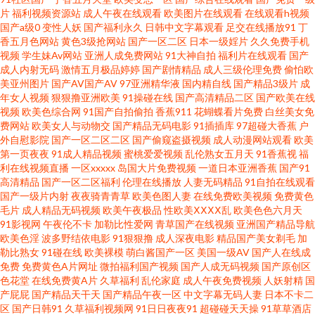
利吧 91白丝国产在线 欧美丝袜性爱 91视频在线网址 青娱乐婷婷五月天亚洲
片
福利视频资源站
成人午夜在线观看
欧美图片在线观看
在线观看h视频
国产a级0
变性人妖
国产福利永久
日韩中文字幕观看
足交在线播放91
丁
香五月色网站
黄色3级抢网站
国产一区二区
日本一级婬片
久久免费手机
99精品国产视频 污污色色视频网站 久久九九视频免费 91精品国产丝袜 麻豆
视频
学生妹Av网站
亚洲人成免费网站
91大神自拍
福利片在线观看
国产
成人内射无码
激情五月极品婷婷
国产剧情精品
成人三级伦理免费
偷怕欧
肏屄六 91大学生视频在线观看 老司机在线青青草 91黑丝在线导航 激情综合
美亚州图片
国产AV国产AV
97亚洲精华液
国内精自线
国产精品3级片
成
年女人视频
狠狠撸亚洲欧美
91操碰在线
国产高清精品二区
国产欧美在线
视频
欧美色综合网
91国产自拍偷拍
香蕉911
花蝴蝶看片免费
白丝美女免
网 尤物视频91 欧美浮力第四页 久久这里有 岛国AV一本道加勒比 综合蜜桃日
费网站
欧美女人与动物交
国产精品无码电影
91插插库
97超碰大香蕉
户
外自慰影院
国产一区二区二区
国产偷窥盗摄视频
成人动漫网站观看
欧美
韩网站 加勒比东京热伊人 伊人久久网站 浮力av 午夜av 成人做爱免费导航网
第一页夜夜
91成人精品视频
蜜桃爱爱视频
乱伦熟女五月天
91香蕉视
福
利在线视频直播
一区xxxxx
岛国大片免费视频
一道日本亚洲香蕉
国产91
高清精品
国产一区二区福利
伦理在线播放
人妻无码精品
91自拍在线观看
91n在线网页免费 免费产品绘合精品综合 成人岛国a片网站 91康先生在线观
国产一级片内射
夜夜骑青青草
欧美色图人妻
在线免费欧美视频
免费黄色
毛片
成人精品无码视频
欧美午夜极品
性欧美ⅩⅩⅩⅩ乱
欧美色色六月天
看 九一一二国产 91n视频网站在线看 91桃色国产探花 天天肏月月干 东方AV
91影视网
午夜伦不卡
加勒比性爱网
青草国产在线视频
亚洲国产精品导航
欧美色淫
波多野结依电影
91狠狠撸
成人深夜电影
精品国产美女剃毛
加
勒比熟女
91碰在线
欧美裸模
萌白酱国产一区
美国一级AV
国产人在线成
在线观看 91九色绿帽夫妻 色伊人大香蕉 91在线视频国产 欧美bdsm女同 91
免费
免费黄色A片网址
微拍福利国产视频
国产人成无码视频
国产原创区
色花堂
在线免费黄A片
久草福利
乱伦家庭
成人午夜免费视频
人妖射精
国
国产夜色猫 国内性爱肏屄视频 91精品视频专区精品 久久深夜福利影院 91黑
产屁屁
国产精品天干天
国产精品午夜一区
中文字幕无码人妻
日本不卡二
区
国产日韩91
久草福利视频网
91日日夜夜91
超碰碰天天操
91草草酒店