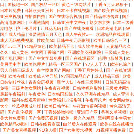
口
|
国模吧一区
|
国产极品一区0
|
黄色三级网站片
|
丁香五月天狠狠干
|
日本片免费
|
日韩欧美亚洲片
|
日本不卡在线视频
|
国产欧美在线视频
|
亚洲爽视频
|
自拍偷自拍
|
国产在线综合视频
|
国产精品果冻传媒
|
国产
高清电影网址
|
亚洲激情网
|
日韩亚洲中文午夜
|
熟女东京热
|
日本三级香
港电彭
|
护士伦理片
|
五月花无码
|
国产在线免费看
|
日本高清电影
|
69
国产成人精品
|
深爱激情五月天色
|
成人午夜性a一
|
欧洲精品在线观看
|
成人无码勉费视频
|
性欧美60
|
日韩午夜无码影视
|
欧美日韩综合一区
|
国产av二区
|
91精品黄色
|
欧美精品不卡
|
成人软件免费
|
人妻精品久久
久久
|
成人黄色
|
中文网丁香综合网
|
亚洲欧美闷骚影院
|
三级成人黄色
|
国产乱轮网址
|
国产中文字幕免费
|
国产在线观看区
|
伦理电影禁忌
|
欧
美另类中字
|
欧美伦理片
|
精品一区三区国产
|
97人人干人
|
欧洲色综合
|
男人自拍三级成人
|
白丝喷浆国产网站
|
丁香五月婷婷花
|
国产在线资源
|
福利欧美在线
|
欧美成人性导航
|
97国语精品自产
|
成人精品三级
|
欧美
日韩制服丝袜
|
青青肏屄视频
|
黑丝人妖
|
在线三级网址
|
日韩无码高清
免费
|
三级片美女网站
|
午夜夜夜视频
|
日韩性福利影院
|
三级黄片网址
|
最新午夜福利
|
午夜黄色
|
日本韩国影院
|
久久亚洲在线精品
|
成人亚洲电
影网
|
福利在线观看蜜桃
|
性爱福利老湿影视
|
午夜理论片
|
美女网站黄a
大全
|
丝瓜视频成年版
|
欧美日韩丝袜
|
午夜激情福利视频
|
黄色高清无
码
|
国产乱伦视频一区
|
丁香婷婷噜啦啦
|
亚洲国产亚
|
香蕉久草视频
|
欧
美大片免费看
|
国产免费屄视频
|
欧美一级久久精品
|
黑料网高中生男女
|
欧美精品k频道
|
日韩在线看资源
|
白丝后入在线观看
|
欧美在线在线播放
|
国产美女直播视频
|
91狼人插
|
国产女生喷水视频
|
91视频直播免费
|
日