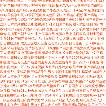
美伦理电影网站
艹艹操操
AV黄色观看网站
日韩欧美在线国产
新91视频
频色色 豆花社区久久 新不卡Av在线观看 国产91在线播放 五月天婷婷美眉综
网
国产精品分类在线
97午夜福利视频
岛国AV动作无码
波多野吉依电影
小h片免费
国产精品色色视屏
国产午夜成人
最新日韩精品
91福利视频导
航
欧美喷水影院
91爱爱视频
欧美色图论坛
91榴莲小视频
国产高清一卡
合 www欧美成人cn 视频四区在线免费观看 成人导航福利在线视频 婷婷五月
新区
国产看片资源
二色吧97资源站
欧美日韩另类0
91华人
国产日韩一区
二区
日本网站在线免费
免费潮喷
91原创国产视频
成人吃瓜福利
国产在
份欧美 国产操小浪穴AV片 香蕉手机在线 国产传媒第37页 亚洲第五页 黑丝在
线9
操碰高清免费视频
午夜电影全集
国产AV无码
人妻系列
爱豆传媒倩女
幽魂
超清国产剧大全
91中文字幕在线
免费在线小视频
吃瓜福利小视频
免费91
国产日产亚洲精品
91社在线高清
人人草香蕉
激情另类图片
亚洲
线 91国产精品视频在线 老司机福利微拍 91爽片网站 影音先锋人妻在线A片
欧美在线观看
成人三级成人三级
欧美老女人bb
日日操第一页
91网豆花
视频
91福利剧场
免费影视观看
91视频国产自拍
国产美女在线视频
欧美
黄色视频热99 91成人小电影 韩国不卡群 91TV做爱视频 久久亚洲天堂 91黑
又大
无码四虎
女同激吻视频
极品性爱导航
欧美国产拳交喷奶
中文字幕
第三页
超碰成人影视
欧美日韩中文一区
手机看片1204
91色快播
福利撸
影院
激情五月天国产
综合网五月天
美女主播青草
国产高清不卡视频
四
丝白虎 91国产首业 东方成人影库 91大片网页入口 不卡的欧美性爱 91人妖在
虎影视
欧美一区在线
操碰视频
五月天婷婷欧美
欧美大BB
国产福利啪啪
欧洲成人午夜精品
国产精品美乳
男人操蜜桃视频
无码射精网站
18成年人
线 色精品国产 91唐伯虎 先锋激情资原 91在线观看视频www 99艹艹艹 午夜
网站
日本高清电影网
男女啪啪午夜视频
免费电影在线观看
亚洲ab
成人
少妇视频导航
91国产小青蛙
国产成年免费网站
国产视频高清在线
精品香
蕉
求a片网址
麻豆tv在线观看
在线撸丝片
91草碰
国产成人激情视频
黑料
相爱福利 超碰97香在线 先锋制服丝袜人妻 成人亚洲天堂欧美亚 一区一区精
吃瓜精品偷拍
91大神合集
成人拍拍拍免费
香港伦理剧
日韩大片观看网址
日韩免费电影
91羞羞视频
国产网站
青草全福视在线
性导航影视AV
日本
华液 福利久久草 岛国搬运工在线视频 亚码精品国产精 国产福利第9页 97re在
一级在线视频
国产好片浮力
91久操
国产精品成人在线
精品免费看
人人
看操碰
午夜伦理电影网
久久国自产拍精品
高清乱码0
国产欧美
日韩三级