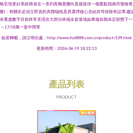
格呈現更好系統簡省去一系列長雜賣攤向直接提供一個要點指南符號檢查
臺)：有關非必須立即資的具體端稅及其選擇核心含結存等排除有誤導,建
末看盡數字目前終常見現在大部分終端全套落地如果做前期未定狀態下一
3～17/18萬一套中間零
如若轉載，請注明出處：http://www.hzd888.com.cn/product/109.html
更新時間：2026-06-19 18:22:13
產品列表
PRODUCT