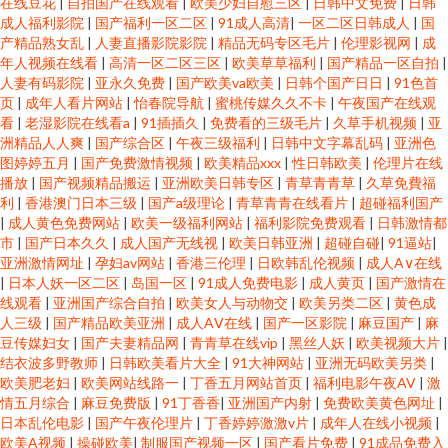
在线豆花
|
自拍国产在线观看
|
欧美少妇自慰三区
|
日韩中文免费
|
日韩
成人福利影院
|
国产福利一区二区
|
91成人高清
|
一区二区日韩成人
|
国
产精品熟女乱
|
人妻直播影院影院
|
精品无码专区毛片
|
伦理影视网
|
成
年人视频在线看
|
高清一区二区三区
|
欧美草草福利
|
国产精品一区自拍
|
人妻有码影院
|
亚永久免费
|
国产欧美va欧美
|
日韩个国产日日
|
91色首
页
|
成年人看片网站
|
怡春院导航
|
蜜桃传媒久久不卡
|
午夜国产在线观
看
|
老湿影院在线看a
|
91插插久
|
免费看的三级毛片
|
久草手机视频
|
亚
洲精品人人爽
|
国产综合区
|
午夜三级福利
|
日韩中文字幕乱码
|
亚洲色
图婷婷五月
|
国产免费激情视频
|
欧美精品xxx
|
性日韩欧美
|
伦理片在线
播放
|
国产视频精品搬运
|
亚洲欧美日韩专区
|
青草青青草
|
久草免費福
利
|
香港澳门日本三级
|
国产a级理论
|
青草青青在线看片
|
超碰福利国产
|
成人黄色免费网站
|
欧美一级福利网站
|
福利影院免费观看
|
日韩激情都
市
|
国产日本久久
|
成人国产无线视
|
欧美日韩亚洲
|
超碰自碰
|
91逼站
|
亚洲激情网址
|
孕妇av网站
|
香港三伦理
|
日欧韩乱伦视频
|
成人A∨在线
|
日本人妖一区二区
|
岛国一区
|
91成人免费电影
|
成人黄页
|
国产激情在
线观看
|
亚洲国产综合自拍
|
欧美女人与动物交
|
欧美另类二区
|
黄色成
人三级
|
国产精品欧美亚洲
|
成人AⅤ在线
|
国产一区影院
|
麻豆国产
|
麻
豆传媒妇女
|
国产夫妻精品网
|
青青草在线vip
|
黑丝人妖
|
欧美视频大片
|
结衣波多野教师
|
日韩欧美看片大全
|
91大神网站
|
亚洲无码欧美另类
|
欧美肥老妇
|
欧美网站线路一
|
丁香五月网站首页
|
福利电影午夜AV
|
激
情五月综合
|
麻豆免费版
|
91丁香香
|
亚洲国产内射
|
免费欧美黄色网址
|
日本乱伦电影
|
国产午夜伦理片
|
丁香婷婷激激v片
|
成年人在线小视频
|
欧美A视频
|
操碰欧美
|
制服国产视频一区
|
国产看片免费
|
91成品免费入