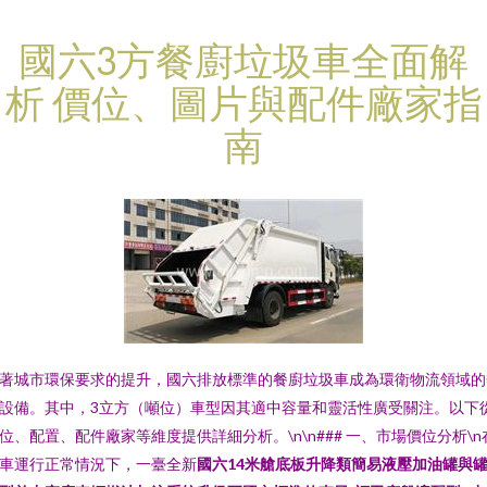
國六3方餐廚垃圾車全面解
析 價位、圖片與配件廠家指
南
著城市環保要求的提升，國六排放標準的餐廚垃圾車成為環衛物流領域
設備。其中，3立方（噸位）車型因其適中容量和靈活性廣受關注。以下
位、配置、配件廠家等維度提供詳細分析。\n\n### 一、市場價位分析\n
車運行正常情況下，一臺全新
國六14米艙底板升降類簡易液壓加油罐與