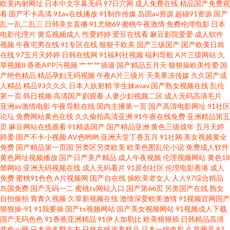
欧美内射网址
日本中文字幕无码
97日穴网
成人免费在线
精品国产免费观
mv 久草福利毛片 91茄子水蜜桃 日韩精品中 俺也去色官网站 午夜家庭影院福
看
国产不卡高清
91av在线播放
91制作传媒
岛国av资源
超碰91资源
国产
乱一乱二乱三
日韩美女直播
91尤物69
蜜桃午夜激情
免费伦理电影
日本
电影伦理片
黄瓜视频成人
性爱婷婷
爱豆在线看
麻豆影院爱爱
成人软件
利局 国产51视频 中文字幕十六区 伊人91影院 极品精品桃花在线观看 91茄子
视频
午夜宅男在线
91专区在线
狠狠干欧美
国产三级国产
国产欧美日韩
在线
97五月天婷婷
日韩在线网
91福利社视频
福利导航
A片三级网站
久
网站 欧美自拍综合 97干视频在线 色五月网站新入口 超碰在线人人操91 香蕉
草视频8
香蕉APP污视频
艹艹艹插逼
国产精品五月天
狠狠操欧美性爱
国
产绝色精品
精品孕妇无码视频
午夜A片三级片
天美果冻传媒
久久国产成
人精品
精品93久久久
日本人妖射精
学生妹avav
国产熟女视频在线
乱伦
在钱4 国产精品不卡 91巨炮网站 人妻精品福利 白丝中出在线观看 先锋影院
第一页
韩日视频
高清国产剧观看
人妻少妇视频二区
成人无码高清毛片
亚洲av激情电影
午夜导航在线
国内主播第一页
国产高清电影网址
91社区
AV色资源 国产伦理女性高潮视频 97ii综合网 亚洲成v∧ 韩国伦理五月花 91主
论坛
免费网站黄色在线
久久偷拍高清亚洲
91午夜在线免费
亚洲精品第五
页
麻豆网站在线观看
91精选国产
国产精品亚洲
黄色三级成年
五月天婷
婷爱
国产不卡小视频
AV色哟哟
亚洲天堂丁香五月
91社网
美女视频黄全
站 午夜福利资源 久久嫩草国产一 91日比 欧美图片国产视屏 99性网 婷婷五月
免费
国产精品第一页国
另类区另类欧美
欧美色图乱伦小说
免费成人软件
黄色网址视频播放
国产日产美产精品
成人午夜视频
伦理视频网站
黄色18
天女人图 高清久久国产 在线美剧影院 精品久久人人摩 91在线精品观看视频
禁网站
亚洲无码视频在线
成人无码看片
91原创社区
伦理电影香港
成人
免费
蜜桃91色色
A片视频网
国产自在线
操欧美老女人
人人97综合精品
岛国免费
国产无码一二
蜜桃tv网站入口
国产第66页
另类国产在线
熟女
午夜精品人妻第一页 加勒比夜夜干 91精品高跟玉足 女同日本韩欧 91永久免
自拍偷拍
青青久视频
久草新视频在线
激情深爱欧美激情
91视频官网国产
狠狠操-91
91我要操
国产ts视频网站
国产美女视频网站
91视频成人下载
费看 色Yellow网站 成人网址 91看片看婬黄大片 日韩牛B叉电影 草莓视频网站
国产无码色色
91香蕉亚洲精品
91伊人加勒比
欧美狠狠插
日韩精品高清
黄色av网
日本波多野吉衣
日韩在线观看精品
日本一级电影
久草网页
97