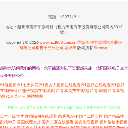
電話：1507249**
地址：隨州市南郊平原崗村（程力專用汽車股份有限公司院內8313
號）
Copyright © 2026
www.hzd888.com.cn
垃圾車
程力專用汽車股份
有限公司銷售十三分公司
垃圾車
版權所有
Sitemap
感谢您访问我们的网站，您可能还对以下资源感兴趣：信阳还椅电子支付
设备有限公司
91碰视频|91七天探花|91骑女人视频在线观看|91强奸在线观看|91强奸
在线网站|91茄子视频在线观看|91青草免费在线视|91青草碰|91青草视
频|91青草伊人
网站地图
日本一级大片
微拍福利在线观看
91香蕉APP
国产二区三区
国产精品性
国产黑丝精品 肏老司机 91视频官网 日韩精品色色 91麻豆果冻传媒国 久久福
乱伦种子
美国伦理大片
国产二区在线观看
美女伦理视频
福利偷拍小视频
91社区国产
丁香五月天堂
欧美变态一区
国产综合在线观看
国产免费一级